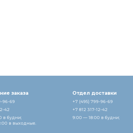
ие заказа
Отдел доставки
9-96-69
+7 (495) 799-96-69
12-42
+7 812 317-12-42
0 в будни;
9:00 — 18:00 в будни;
8:00 в выходные.