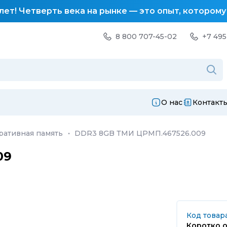
лет! Четверть века на рынке — это опыт, котором
8 800 707-45-02
+7 495
О нас
Контакт
ративная память
·
DDR3 8GB ТМИ ЦРМП.467526.009
09
Код товара
Коротко о