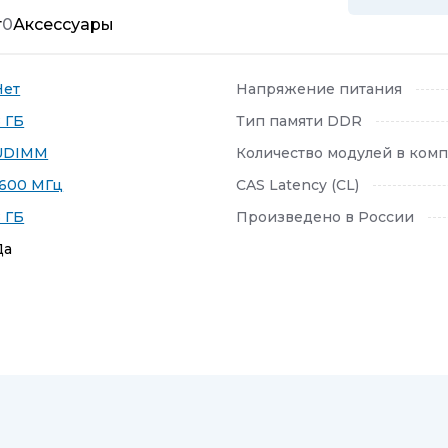
т
0
Аксессуары
Нет
Напряжение питания
8 ГБ
Тип памяти DDR
UDIMM
Количество модулей в комп
1600 МГц
CAS Latency (CL)
8 ГБ
Произведено в России
Да