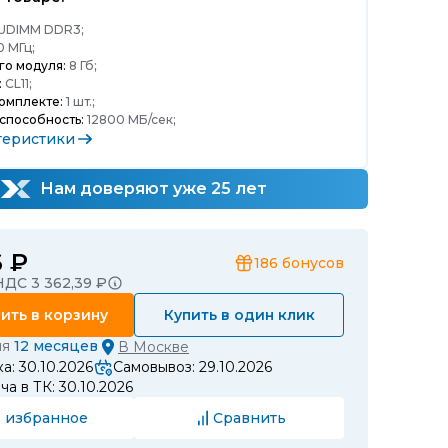
UDIMM DDR3;
0 МГц;
го модуля:
8 Гб;
:
CL11;
омплекте:
1 шт.;
способность:
12800 МБ/сек;
теристики
Нам доверяют уже 25 лет
6 ₽
186
бонусов
ДС 3 362,39 ₽
ить в корзину
Купить в один клик
ия
12 месяцев
В
Москве
а: 30.10.2026
Самовывоз: 29.10.2026
а в ТК: 30.10.2026
 избранное
Сравнить