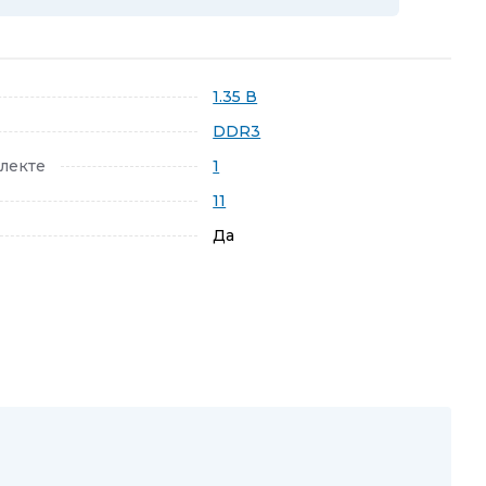
1.35 В
DDR3
лекте
1
11
Да