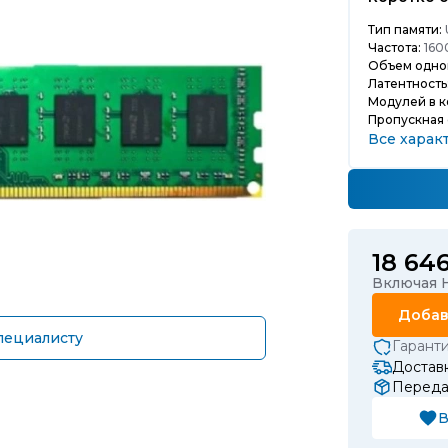
Тип памяти:
Частота:
160
Объем одно
Латентность
Модулей в к
Пропускная 
Все харак
18 64
Включая Н
Добав
пециалисту
Гарант
Доставк
Передач
В