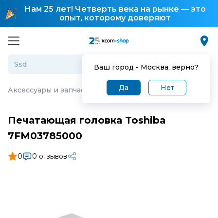
Нам 25 лет! Четверть века на рынке — это
опыт, которому доверяют
Ваш город -
Москва
, верно?
Да
Нет
Аксессуары и запчасти для торгового оборудования
·
П
Печатающая головка Toshiba
7FM03785000
0
0 отзывов