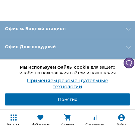
Офис м. Водный стадион
Офис Долгопрудный
Офис Санкт‑Петербург
Мы используем файлы cookie
для вашего
удобства пользования сайтом и повышения
качества рекомендаций.
Применяем рекомендательные
Оформление заказа
Продолжая использование сайта, вы даете
технологии
согласие на обработку персональных данных
Подробнее
Я согласен
Понятно
Отдел доставки
Покупателям
Каталог
Избранное
Корзина
Сравнение
Войти