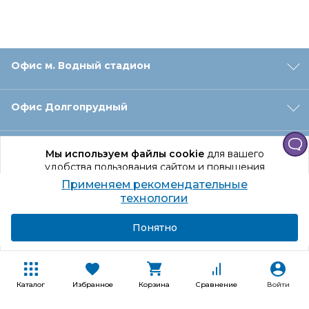
Офис м. Водный стадион
Офис Долгопрудный
Офис Санкт‑Петербург
Мы используем файлы cookie
для вашего
удобства пользования сайтом и повышения
качества рекомендаций.
Применяем рекомендательные
Оформление заказа
Продолжая использование сайта, вы даете
технологии
согласие на обработку персональных данных
Подробнее
Я согласен
Понятно
Отдел доставки
Покупателям
Каталог
Избранное
Корзина
Сравнение
Войти