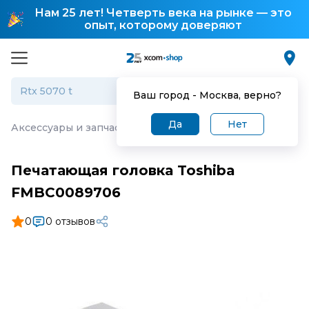
Нам 25 лет! Четверть века на рынке — это
опыт, которому доверяют
Ваш город -
Москва
, верно?
Да
Нет
Аксессуары и запчасти для торгового оборудования
·
П
Печатающая головка Toshiba
FMBC0089706
0
0 отзывов