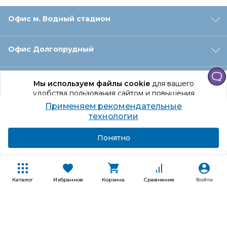
Офис м. Водный стадион
Офис Долгопрудный
Офис Санкт‑Петербург
Мы используем файлы cookie
для вашего
удобства пользования сайтом и повышения
качества рекомендаций.
Применяем рекомендательные
Оформление заказа
Продолжая использование сайта, вы даете
технологии
согласие на обработку персональных данных
Подробнее
Я согласен
Понятно
Отдел доставки
Покупателям
Каталог
Избранное
Корзина
Сравнение
Войти