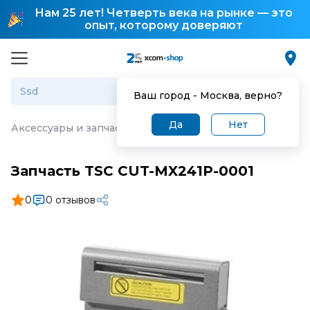
Нам 25 лет! Четверть века на рынке — это
опыт, которому доверяют
Ваш город -
Москва
, верно?
Да
Нет
Аксессуары и запчасти для торгового оборудования
·
З
Запчасть TSC CUT-MX241P-0001
0
0 отзывов