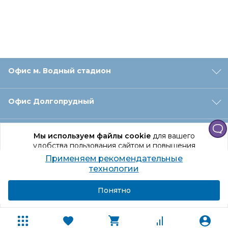
Офис м. Водный стадион
Офис Долгопрудный
Офис Санкт‑Петербург
Мы используем файлы cookie
для вашего
удобства пользования сайтом и повышения
качества рекомендаций.
Применяем рекомендательные
Оформление заказа
Продолжая использование сайта, вы даете
технологии
согласие на обработку персональных данных
Подробнее
Я согласен
Понятно
Отдел доставки
Покупателям