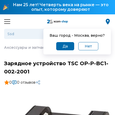
Нам 25 лет! Четверть века на рынке — это
опыт, которому доверяют
Ваш город -
Москва
, верно?
Да
Нет
Аксессуары и запчасти для торгового оборудования
·
З
Зарядное устройство TSC OP-P-BC1-
002-2001
0
0 отзывов