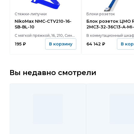
Стяжки-липучки
Блоки розеток
NikoMax NMC-CTV210-16-
Блок розеток ЦМО R-
SB-BL-10
2MC3-32-36C13-A-MI-
3-2P
С мягкой пряжкой, 16, 210, Синий
195
₽
64 142
₽
В корзину
В кор
Вы недавно смотрели