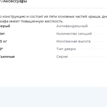
т
0
Аксессуары
онструкцию и состоит из пяти основных частей: крыша, дно
 шкафа имеет повышенную жесткость.
Серый
Антивандальный
Нет
Количество секций
5 кг
Монтажная высота
9"
Тип двери
Съемные
Серия