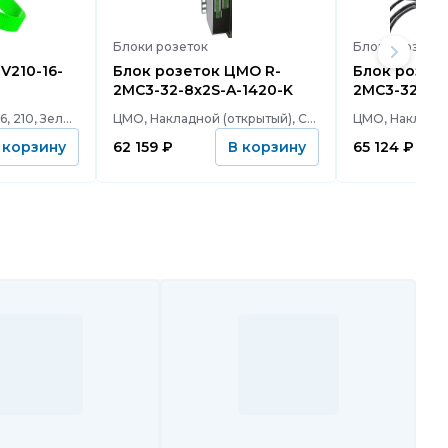
Блоки розеток
Блоки розеток
V210-16-
Блок розеток ЦМО R-
Блок розеток ЦМО
2MC3-32-8x2S-A-1420-K
2MC3-32-20S
2P
С мягкой пряжкой, 16, 210, Зеленый
ЦМО, Накладной (открытый), CEE 7/3 (Schuko), 16
62 159
₽
65 124
₽
 корзину
В корзину