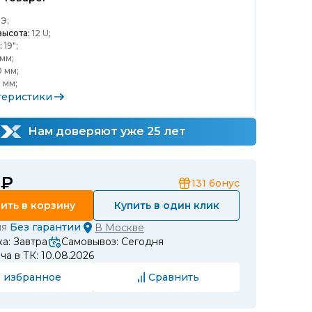
Э;
ысота:
12 U;
:
19";
мм;
 мм;
 мм;
теристики
Нам доверяют уже 25 лет
 ₽
131
бонус
ить в корзину
Купить в один клик
ия
Без гарантии
В
Москве
а: Завтра
Самовывоз: Сегодня
а в ТК: 10.08.2026
 избранное
Сравнить