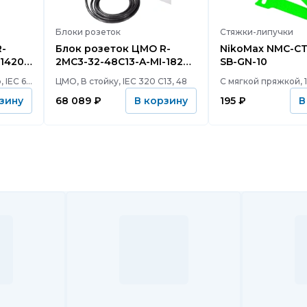
Блоки розеток
Стяжки-липучки
Блок розеток ЦМО R-
NikoMax NMC-CT
1420-
2MC3-32-48C13-A-MI-1820-
SB-GN-10
3-2P
В коммутационный шкаф, IEC 60320 C13, 36
ЦМО, В стойку, IEC 320 C13, 48
68 089
₽
195
₽
зину
В корзину
В