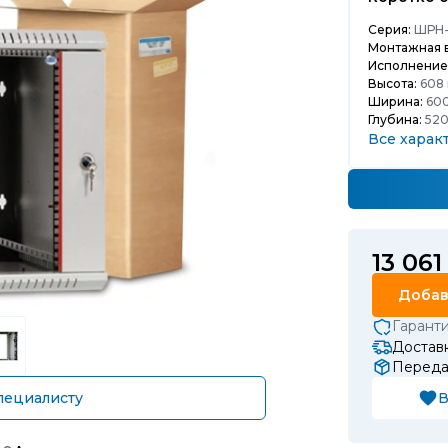
Серия:
ШРН-
Монтажная в
Исполнение
Высота:
608 
Ширина:
600
Глубина:
520
Все харак
13 061
Добав
Гарант
Доставк
Передач
пециалисту
В