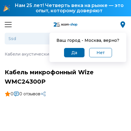
Нам 25 лет! Четверть века на рынке — это
опыт, которому доверяют
Ваш город -
Москва
, верно?
Да
Нет
Кабели акустические
·
Кабель микрофонный Wize WM
Кабель микрофонный Wize
WMC24300P
0
0 отзывов