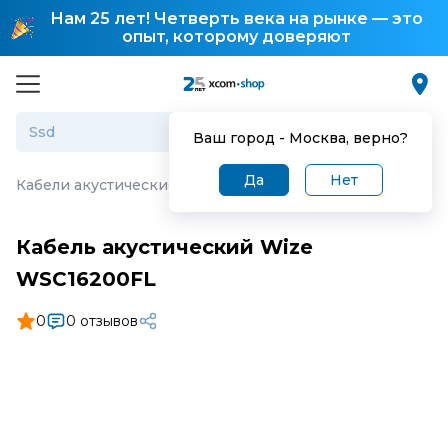
Нам 25 лет! Четверть века на рынке — это
опыт, которому доверяют
Ваш город -
Москва
, верно?
Да
Нет
Кабели акустические
·
Кабель акустический Wize WSC1
Кабель акустический Wize
WSC16200FL
0
0 отзывов