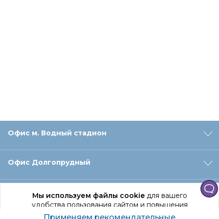
Офис м. Водный стадион
Офис Долгопрудный
Офис Санкт‑Петербург
Мы используем файлы cookie
для вашего
удобства пользования сайтом и повышения
качества рекомендаций.
Применяем рекомендательные