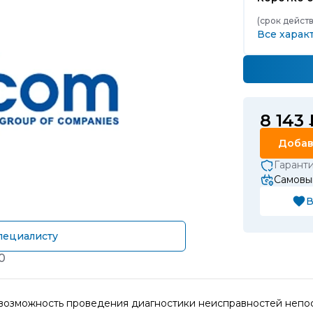
(срок действ
Все харак
8 143 
Добав
Гарант
Самовы
В
пециалисту
0
 возможность проведения диагностики неисправностей непос