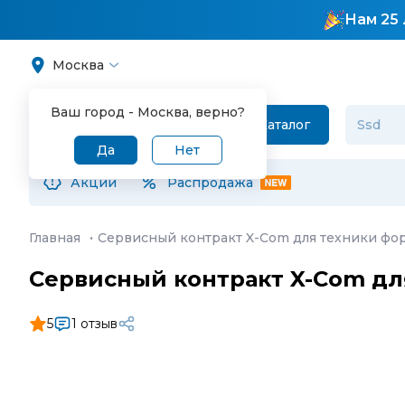
Нам 25 
Москва
Ваш город -
Москва
, верно?
Каталог
Да
Нет
Акции
Распродажа
Главная
·
Сервисный контракт X-Com для техники фо
Сервисный контракт X-Com дл
5
1 отзыв