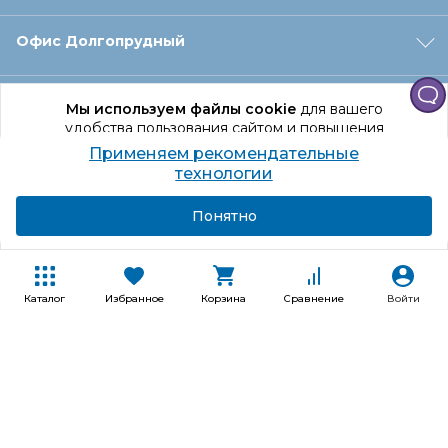
Офис Долгопрудный
Офис Санкт‑Петербург
Мы используем файлы cookie
для вашего
удобства пользования сайтом и повышения
качества рекомендаций.
Применяем рекомендательные
Оформление заказа
Продолжая использование сайта, вы даете
технологии
согласие на обработку персональных данных
Подробнее
Я согласен
Понятно
Отдел доставки
Покупателям
Каталог
Избранное
Корзина
Сравнение
Войти