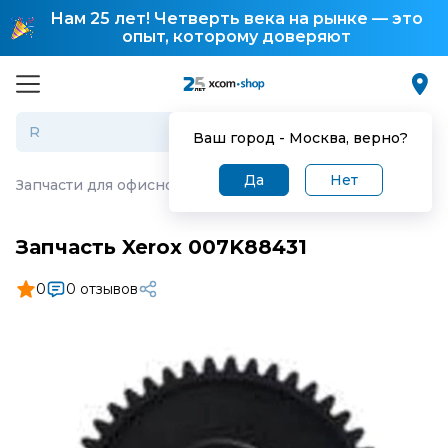
Нам 25 лет! Четверть века на рынке — это
опыт, которому доверяют
Ваш город -
Москва
, верно?
Да
Нет
Запчасти для офисной техники
·
Запчасть Xerox 007K88
Запчасть Xerox 007K88431
0
0 отзывов