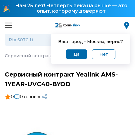
Нам 25 лет! Четверть века на рынке — это
опыт, которому доверяют
Ваш город -
Москва
, верно?
Да
Нет
Сервисный контракт Yealink AMS-1YEAR-UVC40-BYOD
Сервисный контракт Yealink AMS-
1YEAR-UVC40-BYOD
0
0 отзывов