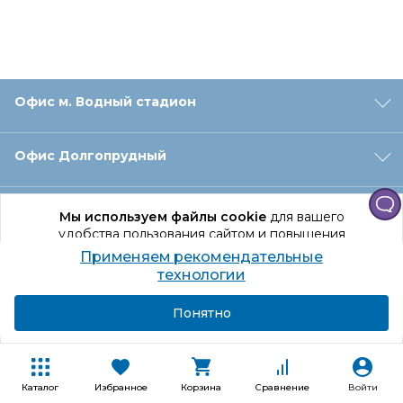
Офис м. Водный стадион
Офис Долгопрудный
Офис Санкт‑Петербург
Мы используем файлы cookie
для вашего
удобства пользования сайтом и повышения
качества рекомендаций.
Применяем рекомендательные
Оформление заказа
Продолжая использование сайта, вы даете
технологии
согласие на обработку персональных данных
Подробнее
Я согласен
Понятно
Отдел доставки
Покупателям
Каталог
Избранное
Корзина
Сравнение
Войти