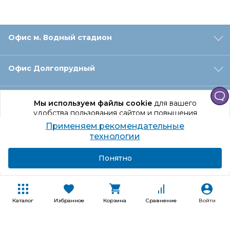
Офис м. Водный стадион
Офис Долгопрудный
Офис Санкт‑Петербург
Мы используем файлы cookie
для вашего
удобства пользования сайтом и повышения
качества рекомендаций.
Применяем рекомендательные
Оформление заказа
Продолжая использование сайта, вы даете
технологии
согласие на обработку персональных данных
Подробнее
Я согласен
Понятно
Отдел доставки
Покупателям
Каталог
Избранное
Корзина
Сравнение
Войти