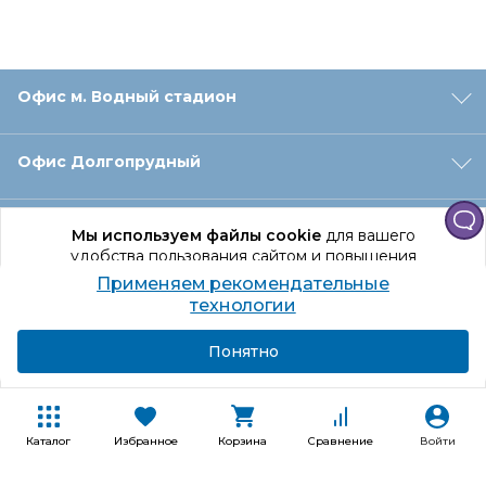
Офис м. Водный стадион
Офис Долгопрудный
Офис Санкт‑Петербург
Мы используем файлы cookie
для вашего
удобства пользования сайтом и повышения
качества рекомендаций.
Применяем рекомендательные
Оформление заказа
Продолжая использование сайта, вы даете
технологии
согласие на обработку персональных данных
Подробнее
Я согласен
Понятно
Отдел доставки
Покупателям
Каталог
Избранное
Корзина
Сравнение
Войти