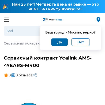
Нам 25 лет! Четверть века на рынке — это
опыт, которому доверяют
Ваш город -
Москва
, верно?
Да
Нет
Сервисный контракт Yealink AMS-4YEARS-M400
Сервисный контракт Yealink AMS-
4YEARS-M400
0
0 отзывов