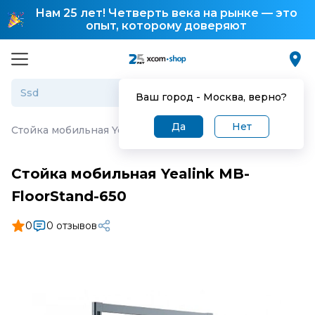
Нам 25 лет! Четверть века на рынке — это
опыт, которому доверяют
Ваш город -
Москва
, верно?
Да
Нет
Стойка мобильная Yealink MB-FloorStand-650
Стойка мобильная Yealink MB-
FloorStand-650
0
0 отзывов