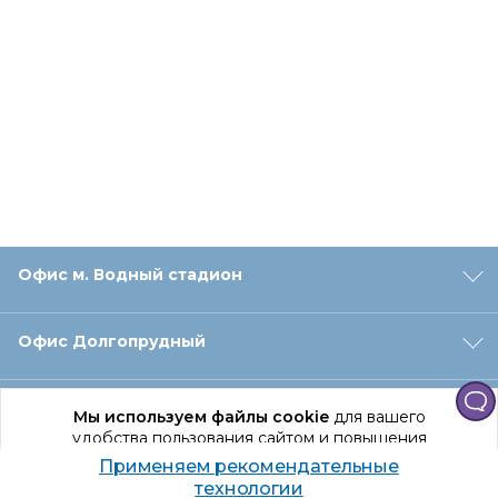
Офис м. Водный стадион
Офис Долгопрудный
Офис Санкт‑Петербург
Мы используем файлы cookie
для вашего
удобства пользования сайтом и повышения
качества рекомендаций.
Применяем рекомендательные
Оформление заказа
Продолжая использование сайта, вы даете
технологии