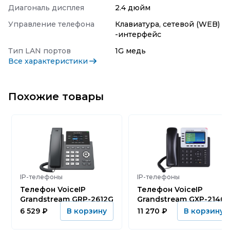
Диагональ дисплея
2.4 дюйм
Управление телефона
Клавиатура, сетевой (WEB)
-интерфейс
Тип LAN портов
1G медь
Все характеристики
Похожие товары
IP-телефоны
IP-телефоны
Телефон VoiceIP
Телефон VoiceIP
Grandstream GRP-2612G
Grandstream GXP-2140
6 529
₽
11 270
₽
В корзину
В корзину