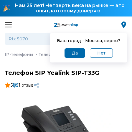
Нам 25 лет! Четверть века на рынке — это
опыт, которому доверяют
Ваш город -
Москва
, верно?
Да
Нет
IP-телефоны
·
Телефон SIP Yealink SIP-T33G
Телефон SIP Yealink SIP-T33G
5
1 отзыв