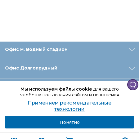
Офис м. Водный стадион
Офис Долгопрудный
Офис Санкт‑Петербург
Мы используем файлы cookie
для вашего
удобства пользования сайтом и повышения
качества рекомендаций.
Применяем рекомендательные
Оформление заказа
Продолжая использование сайта, вы даете
технологии
согласие на обработку персональных данных
Подробнее
Я согласен
Понятно
Отдел доставки