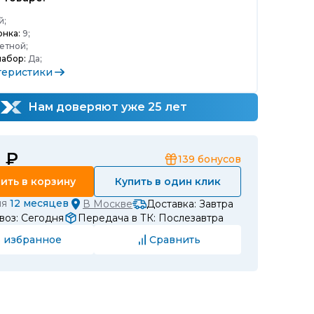
й;
нка:
9;
етной;
набор:
Да;
теристики
Нам доверяют уже 25 лет
0 ₽
139
бонусов
ить в корзину
Купить в один клик
ия
12 месяцев
В
Москве
Доставка: Завтра
воз: Сегодня
Передача в ТК: Послезавтра
 избранное
Сравнить