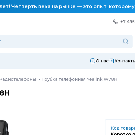
лет! Четверть века на рынке — это опыт, котором
+7 495
О нас
Контакт
Радиотелефоны
·
Трубка телефонная Yealink W78H
78H
Код товара
Коротко о