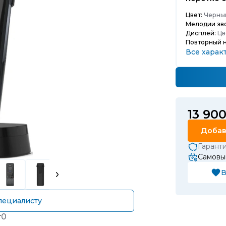
Цвет:
Черны
Мелодии зво
Дисплей:
Цв
Повторный 
Все харак
13 90
Добав
Гарант
Самовы
В
пециалисту
т
0