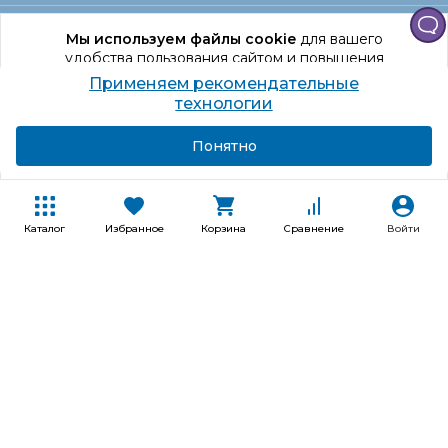
Офис Санкт‑Петербург
Мы используем файлы cookie
для вашего
удобства пользования сайтом и повышения
качества рекомендаций.
Применяем рекомендательные
Оформление заказа
Продолжая использование сайта, вы даете
технологии
согласие на обработку персональных данных
Подробнее
Я согласен
Понятно
Отдел доставки
Покупателям
Каталог
Избранное
Корзина
Сравнение
Войти