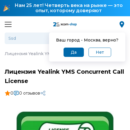
Нам 25 лет! Четверть века на рынке — это
опыт, которому доверяют
Ваш город -
Москва
, верно?
Да
Нет
Лицензия Yealink YMS Concurrent Call License
Лицензия Yealink YMS Concurrent Call
License
0
0 отзывов