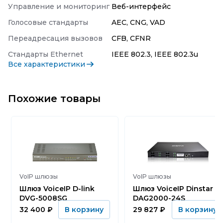
Управление и мониторинг
Веб-интерфейс
Голосовые стандарты
AEC, CNG, VAD
Переадресация вызовов
CFB, CFNR
Стандарты Ethernet
IEEE 802.3, IEEE 802.3u
Все характеристики
Похожие товары
VoIP шлюзы
VoIP шлюзы
Шлюз VoiceIP D-link
Шлюз VoiceIP Dinstar
DVG-5008SG
DAG2000-24S
32 400
₽
29 827
₽
В корзину
В корзину