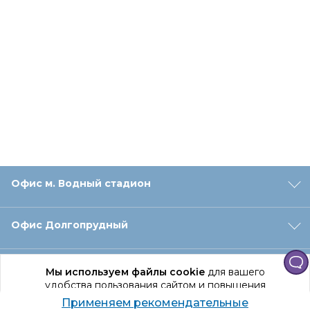
Офис м. Водный стадион
Офис Долгопрудный
Офис Санкт‑Петербург
Мы используем файлы cookie
для вашего
удобства пользования сайтом и повышения
качества рекомендаций.
Применяем рекомендательные
Оформление заказа