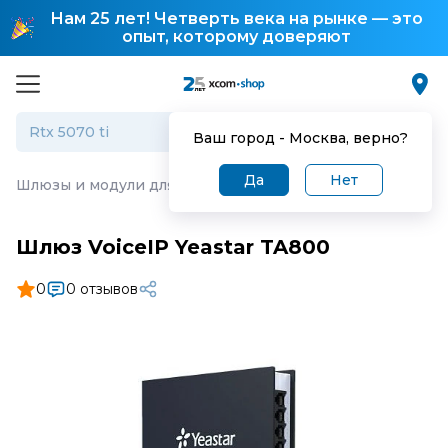
Нам 25 лет! Четверть века на рынке — это
опыт, которому доверяют
Ваш город -
Москва
, верно?
Да
Нет
Шлюзы и модули для IP-телефонии
·
Шлюз VoiceIP Yeas
Шлюз VoiceIP Yeastar TA800
0
0 отзывов