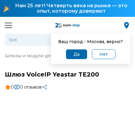
Нам 25 лет! Четверть века на рынке — это
опыт, которому доверяют
Ваш город -
Москва
, верно?
Да
Нет
Шлюзы и модули для IP-телефонии
·
Шлюз VoiceIP Yeas
Шлюз VoiceIP Yeastar TE200
0
0 отзывов