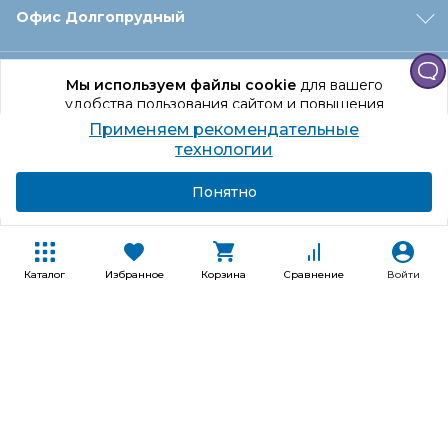
Офис Долгопрудный
Офис Санкт‑Петербург
Мы используем файлы cookie
для вашего
удобства пользования сайтом и повышения
качества рекомендаций.
Применяем рекомендательные
Оформление заказа
Продолжая использование сайта, вы даете
технологии
согласие на обработку персональных данных
Подробнее
Я согласен
Понятно
Отдел доставки
Покупателям
Каталог
Избранное
Корзина
Сравнение
Войти