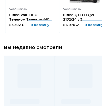
VoIP шлюзы
VoIP шлюзы
Шлюз VoIP НПО
Шлюз QTECH QVI-
Телеком Телеком-MG-
2132/24 v.3
16FXS-AC
85 502
₽
86 970
₽
В корзину
В корзину
Вы недавно смотрели