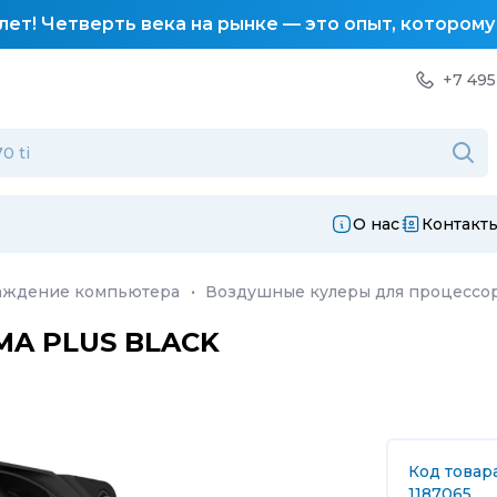
лет! Четверть века на рынке — это опыт, котором
+7 495
О нас
Контакт
аждение компьютера
·
Воздушные кулеры для процессо
MA PLUS BLACK
Код товара
1187065