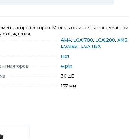
еменных процессоров. Модель отличается продуманной
ы охлаждения.
AM4
,
LGA1700
,
LGA1200
,
AM5
,
LGA1851
,
LGA 115X
Нет
ентиляторов
4 pin
ма
30 дБ
157 мм