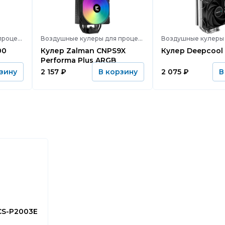
Воздушные кулеры для процессора
Воздушные кулеры для процессора
Кулер Zalman CNPS9X
Кулер Deepco
Performa Plus ARGB
2 157
₽
2 075
₽
зину
В корзину
В
ctus CS-P2003E