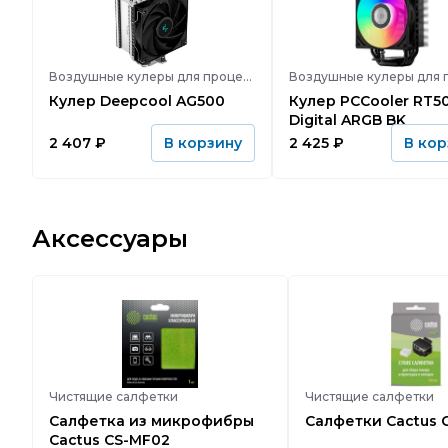
Воздушные кулеры для процессора
Кулер Deepcool AG500
Кулер PCCooler RT500
Digital ARGB BK
2 407
₽
2 425
₽
В корзину
В кор
Аксессуары
Чистящие салфетки
Чистящие салфетки
Салфетка из микрофибры
Салфетки Ca
Cactus CS-MF02