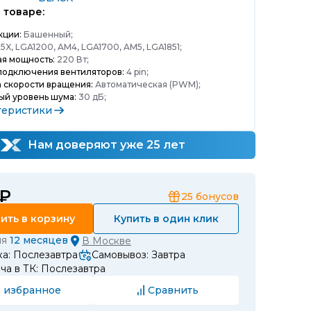
 товаре:
кции:
Башенный;
15X, LGA1200, AM4, LGA1700, AM5, LGA1851;
я мощность:
220 Вт;
подключения вентиляторов:
4 pin;
 скорости вращения:
Автоматическая (PWM);
ый уровень шума:
30 дБ;
теристики
Нам доверяют уже 25 лет
 ₽
25
бонусов
ить в корзину
Купить в один клик
ия
12 месяцев
В
Москве
а: Послезавтра
Самовывоз: Завтра
а в ТК: Послезавтра
 избранное
Сравнить