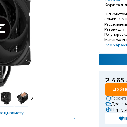
Коротко о
Тип констру
Сокет:
LGA 1
Рассеиваема
Разъем для 
Регулировка
Максимальн
Все харак
2 465
Добав
Гарант
Доставк
Передач
пециалисту
В