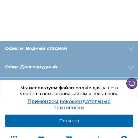
Офис м. Водный стадион
Офис Долгопрудный
Офис Санкт‑Петербург
Мы используем файлы cookie
для вашего
удобства пользования сайтом и повышения
качества рекомендаций.
Применяем рекомендательные
Оформление заказа
Продолжая использование сайта, вы даете
технологии
согласие на обработку персональных данных
Подробнее
Я согласен
Понятно
Отдел доставки