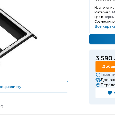
Назначение
Материал:
М
Цвет:
Черны
Совместимос
Все харак
3 590
Добав
Гарант
Доставк
Передач
пециалисту
В
т
0