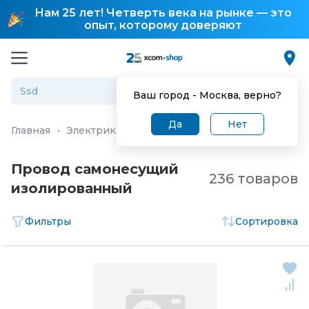
Нам 25 лет! Четверть века на рынке — это
опыт, которому доверяют
Ваш город -
Москва
, верно?
Да
Нет
Главная
·
Электрика и системы электропитания
·
Кабе
Провод самонесущий
236 товаров
изолированный
Фильтры
Сортировка