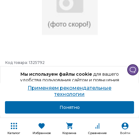
Код товара: 1325792
Провод iTOK СИП-
2 3х16+1х25
Мы используем файлы cookie
для вашего
удобства пользования сайтом и повышения
Самовывоз
13.08.2026
качества рекомендаций.
Применяем рекомендательные
Доставка
13.08.2026
Продолжая использование сайта, вы даете
технологии
согласие на обработку персональных данных
Способы получения
Подробнее
Я согласен
Понятно
+660 бонусов
66 011
₽
Каталог
Избранное
Корзина
Сравнение
Войти
В корзину