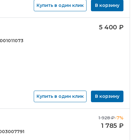
Купить в один клик
В корзину
5 400
₽
001011073
Купить в один клик
В корзину
1 928
₽
-7%
1 785
₽
003007791