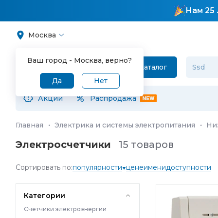
Нам 25 
Москва
Ваш город -
Москва
, верно?
Каталог
Да
Нет
Акции
Распродажа
Главная
·
Электрика и системы электропитания
·
Ни
Электросчетчики
15 товаров
Сортировать по:
популярности
цене
имени
доступности
Категории
Счетчики электроэнергии