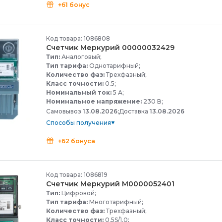
+61 бонус
Код товара: 1086808
Счетчик Меркурий 00000032429
Тип:
Аналоговый;
Тип тарифа:
Однотарифный;
Количество фаз:
Трехфазный;
Класс точности:
0.5;
Номинальный ток:
5 А;
Номинальное напряжение:
230 В;
Самовывоз
13.08.2026;
Доставка
13.08.2026
Способы получения
+62 бонуса
Код товара: 1086819
Счетчик Меркурий М0000052401
Тип:
Цифровой;
Тип тарифа:
Многотарифный;
Количество фаз:
Трехфазный;
Класс точности:
0.5S/1.0;