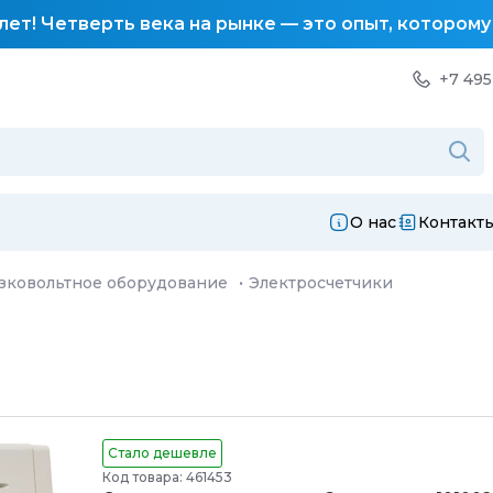
лет! Четверть века на рынке — это опыт, котором
+7 495
О нас
Контакт
зковольтное оборудование
·
Электросчетчики
Стало дешевле
Код товара: 461453