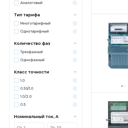
Аналоговый
Тип тарифа
Многотарифный
Однотарифный
Количество фаз
Трехфазный
Однофазный
Класс точности
1.0
0.5S/1.0
1.0/2.0
0.5
Номинальный ток, А
От
До