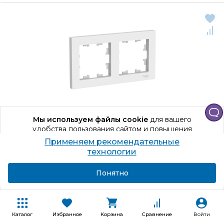
Мы используем файлы cookie
для вашего
удобства пользования сайтом и повышения
качества рекомендаций.
Применяем рекомендательные
Продолжая использование сайта, вы даете
Код товара: 1160429
технологии
согласие на обработку персональных данных
Рамка двойная Systeme Electric ATN001302
Подробнее
Я согласен
Понятно
AtlasDesign, 2, 83, 154, 12
Способы получения
Каталог
Избранное
Корзина
Сравнение
Войти