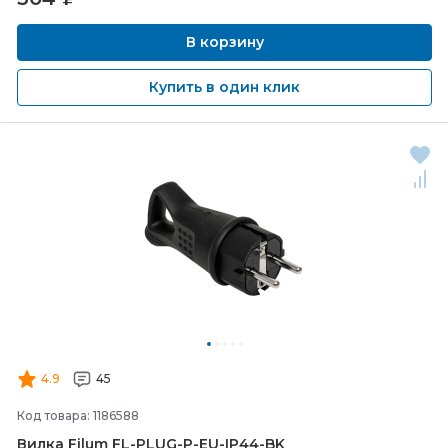
В корзину
Купить в один клик
4.9
45
Код товара: 1186588
Вилка Filum FL-
PLUG-
P-
EU-
IP44-
BK