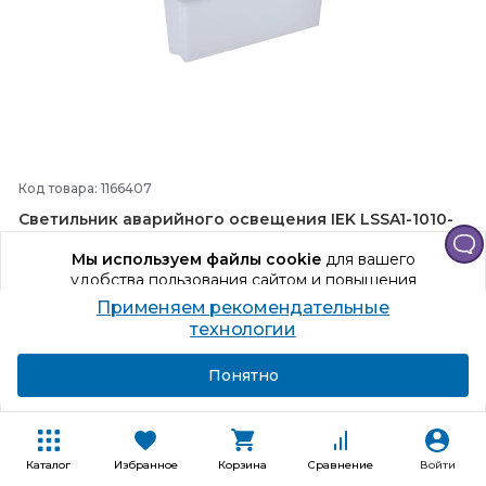
Код товара: 1166407
Светильник аварийного освещения IEK LSSA1-
1010-
3-
65-
K01
Мы используем файлы cookie
для вашего
От электросети, От аккумулятора, IEK, Аварийно эвакуационная
удобства пользования сайтом и повышения
освещение, Накладной
качества рекомендаций.
Применяем рекомендательные
Продолжая использование сайта, вы даете
технологии
согласие на обработку персональных данных
Способы получения
Подробнее
Я согласен
Понятно
+45 бонусов
4 337
₽
Каталог
Избранное
Корзина
Сравнение
Войти