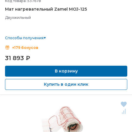
Код товара: 537678
Мат нагревательный Zamel MOJ-
125
Двухжильный
Способы получения
+179 бонусов
31 893
₽
В корзину
Купить в один клик