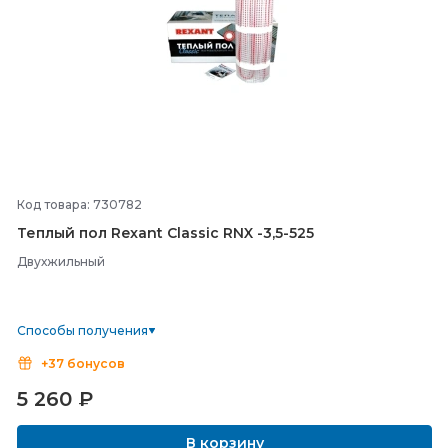
Код товара: 730782
Теплый пол Rexant Classic RNX -
3,5-
525
Двухжильный
Способы получения
+37 бонусов
5 260
₽
В корзину