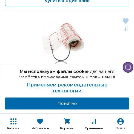
Купить в один клик
Мы используем файлы cookie
для вашего
удобства пользования сайтом и повышения
качества рекомендаций.
Применяем рекомендательные
Продолжая использование сайта, вы даете
технологии
согласие на обработку персональных данных
Код товара: 537396
Подробнее
Я согласен
Понятно
Мат нагревательный Zamel MOJ-
105
Двухжильный
Каталог
Избранное
Корзина
Сравнение
Войти