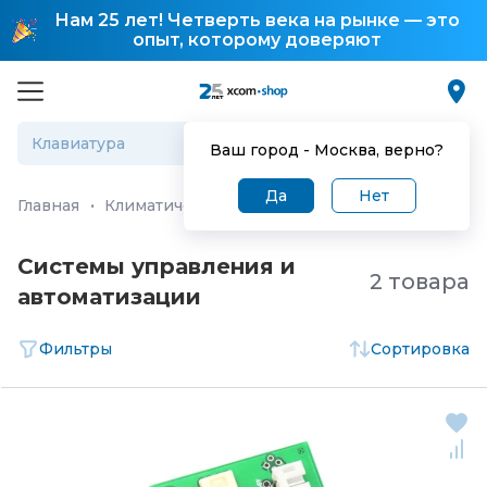
Нам 25 лет! Четверть века на рынке — это
опыт, которому доверяют
Ваш город -
Москва
, верно?
Да
Нет
Главная
·
Климатические и инженерные системы
·
Ве
Системы управления и
2 товара
автоматизации
Фильтры
Сортировка