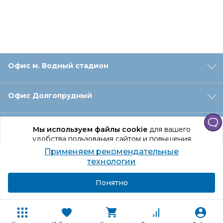
Офис м. Водный стадион
Офис Долгопрудный
Офис Санкт‑Петербург
Мы используем файлы cookie
для вашего
удобства пользования сайтом и повышения
качества рекомендаций.
Применяем рекомендательные
Оформление заказа
Продолжая использование сайта, вы даете
технологии
согласие на обработку персональных данных
Подробнее
Я согласен
Понятно
Отдел доставки
Покупателям