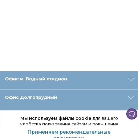
Офис м. Водный стадион
Офис Долгопрудный
Офис Санкт‑Петербург
Мы используем файлы cookie
для вашего
удобства пользования сайтом и повышения
качества рекомендаций.
Применяем рекомендательные
Оформление заказа
Продолжая использование сайта, вы даете