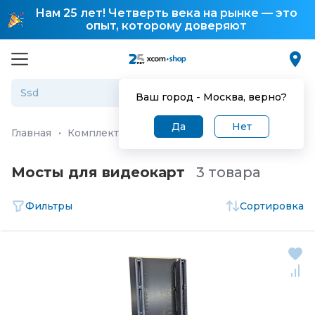
Нам 25 лет! Четверть века на рынке — это
опыт, которому доверяют
Ваш город -
Москва
, верно?
Да
Нет
Главная
·
Комплектующие для ПК и ноутбуков
·
Модди
Мосты для видеокарт
3 товара
Фильтры
Сортировка