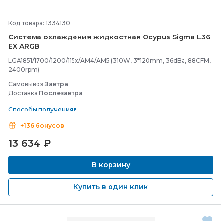
Код товара: 1334130
Система охлаждения жидкостная Ocypus Sigma L36
EX ARGB
LGA1851/1700/1200/115x/AM4/AM5 (310W, 3*120mm, 36dBa, 88CFM,
2400rpm)
Самовывоз
Завтра
Доставка
Послезавтра
Способы получения
+136 бонусов
13 634
₽
В корзину
Купить в один клик