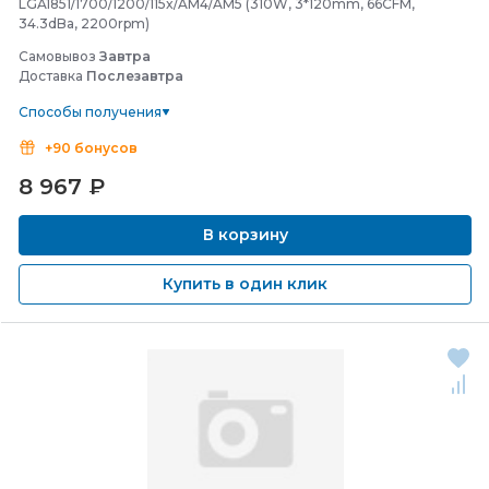
LGA1851/1700/1200/115x/AM4/AM5 (310W, 3*120mm, 66CFM,
34.3dBa, 2200rpm)
Самовывоз
Завтра
Доставка
Послезавтра
Способы получения
+90 бонусов
8 967
₽
В корзину
Купить в один клик