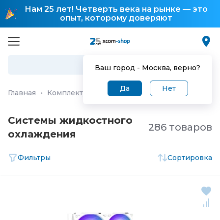
Нам 25 лет! Четверть века на рынке — это
опыт, которому доверяют
Ваш город -
Москва
, верно?
Да
Нет
Главная
·
Комплектующие для ПК и ноутбуков
·
Охлаж
Системы жидкостного
286 товаров
охлаждения
Фильтры
Сортировка