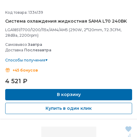
Код товара: 1334139
Система охлаждения жидкостная SAMA L70 240BK
LGA1851/1700/1200/115x/AM4/AM5 (290W, 2*120mm, 72.3CFM,
28dBa, 2200rpm)
Самовывоз
Завтра
Доставка
Послезавтра
Способы получения
+45 бонусов
4 521
₽
В корзину
Купить в один клик