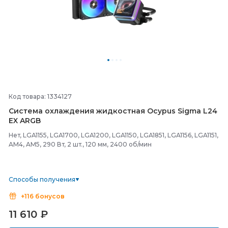
Код товара: 1334127
Система охлаждения жидкостная Ocypus Sigma L24
EX ARGB
Нет, LGA1155, LGA1700, LGA1200, LGA1150, LGA1851, LGA1156, LGA1151,
AM4, AM5, 290 Вт, 2 шт., 120 мм, 2400 об/мин
Способы получения
+116 бонусов
11 610
₽