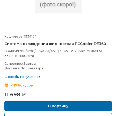
Код товара: 1334134
Система охлаждения жидкостная PCCooler DE360
LGA1851/1700/1200/115x/AM4/AM5 (310W, 3*120mm, 71.86CFM,
33.8dBa, 1850rpm)
Самовывоз
Завтра
Доставка
Послезавтра
Способы получения
+117 бонусов
11 698
₽
В корзину