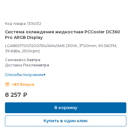
Код товара: 1334132
Система охлаждения жидкостная PCCooler DC360
Pro ARGB Display
LGA1851/1700/1200/115x/AM4/AM5 (310W, 3*120mm, 90.56CFM,
39.8dBa, 2500rpm)
Самовывоз
Завтра
Доставка
Послезавтра
Способы получения
+83 бонуса
8 257
₽
В корзину
Купить в один клик