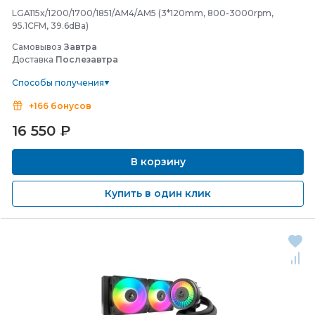
LGA115x/1200/1700/1851/AM4/AM5 (3*120mm, 800-3000rpm,
95.1CFM, 39.6dBa)
Самовывоз
Завтра
Доставка
Послезавтра
Способы получения
+166 бонусов
16 550
₽
В корзину
Купить в один клик