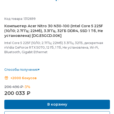
Код товара: 1312699
Компьютер Acer Nitro 30 N30-
100 (Intel Core 5 225F
(10/
10; 2.7ГГц; 22Мб), 3.3ГГц, 32ГБ DDR4, SSD 1 Тб, Не
установлена) [DG.E5GCD.00K]
Intel Core 5 225F (10/10; 2.7ГГц; 22Мб) 3.3ГГц, 32ГБ, дискретная
nVidia GeForce RTX 5070, 12 Гб, 1 Тб, Не установлена, Wi-Fi,
Bluetooth, Gigabit Ethernet
Способы получения
+2000 бонусов
206 496 ₽
-3%
200 033
₽
В корзину