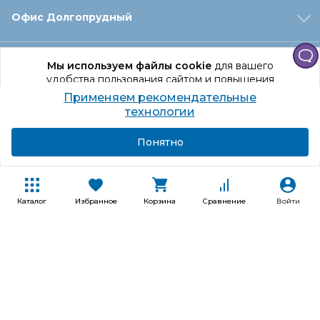
Офис Долгопрудный
Офис Санкт‑Петербург
Мы используем файлы cookie
для вашего
удобства пользования сайтом и повышения
качества рекомендаций.
Применяем рекомендательные
Оформление заказа
Продолжая использование сайта, вы даете
технологии
согласие на обработку персональных данных
Подробнее
Я согласен
Понятно
Отдел доставки
Покупателям
Каталог
Избранное
Корзина
Сравнение
Войти