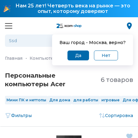
Нам 25 лет! Четверть века на рынке — это
опыт, которому доверяют
Ваш город -
Москва
, верно?
Да
Нет
Главная
·
Компьютеры и ноутбуки
·
Персональные ко
Персональные
6 товаров
компьютеры Acer
Мини ПК и неттопы
Для дома
для работы
игровые
Для о
Фильтры
Сортировка