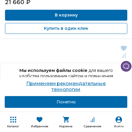
21 660
₽
В корзину
Купить в один клик
Мы используем файлы cookie
для вашего
удобства пользования сайтом и повышения
качества рекомендаций.
Применяем рекомендательные
Продолжая использование сайта, вы даете
технологии
согласие на обработку персональных данных
Подробнее
Я согласен
Понятно
Код товара: 917352
Каталог
Избранное
Корзина
Сравнение
Войти