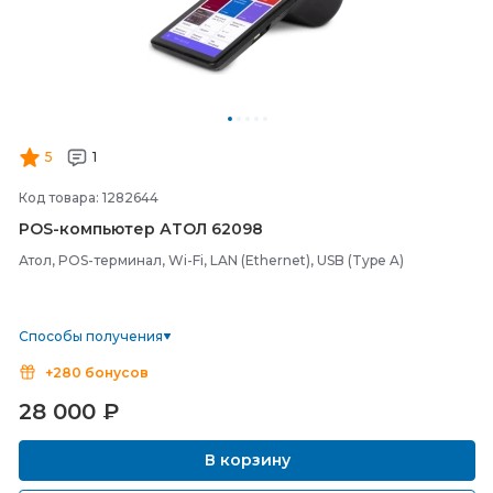
5
1
Код товара: 1282644
POS-
компьютер АТОЛ 62098
Атол, POS-терминал, Wi-Fi, LAN (Ethernet), USB (Type A)
Способы получения
+280 бонусов
28 000
₽
В корзину