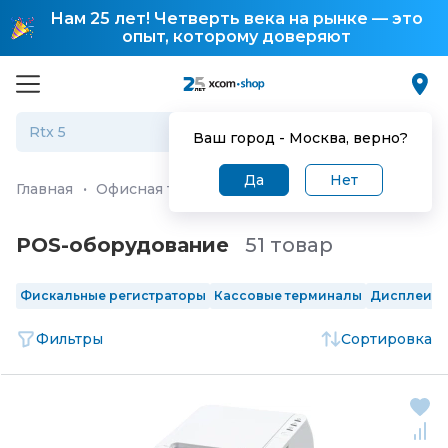
Нам 25 лет! Четверть века на рынке — это
опыт, которому доверяют
Ваш город -
Москва
, верно?
Да
Нет
Главная
·
Офисная техника и мебель
·
Торговое обору
POS-оборудование
51 товар
Фискальные регистраторы
Кассовые терминалы
Дисплеи п
Фильтры
Сортировка