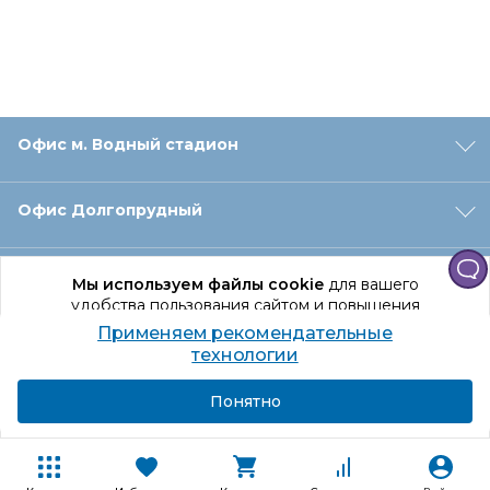
Офис м. Водный стадион
Офис Долгопрудный
Офис Санкт‑Петербург
Мы используем файлы cookie
для вашего
удобства пользования сайтом и повышения
качества рекомендаций.
Применяем рекомендательные
Оформление заказа
Продолжая использование сайта, вы даете
технологии
согласие на обработку персональных данных
Подробнее
Я согласен
Понятно
Отдел доставки
Покупателям