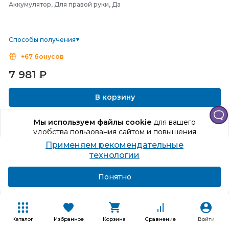
Аккумулятор, Для правой руки, Да
Способы получения
+67 бонусов
7 981
₽
В корзину
Купить в один клик
Мы используем файлы cookie
для вашего
удобства пользования сайтом и повышения
качества рекомендаций.
Применяем рекомендательные
Продолжая использование сайта, вы даете
технологии
согласие на обработку персональных данных
Подробнее
Я согласен
Понятно
Каталог
Избранное
Корзина
Сравнение
Войти