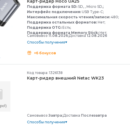
Карт-
ридер Hoco UA25
Поддержка формата SD:
SD, , Micro SD,;
Интерфейс подключения:
USB Type-C;
Максимальная скорость чтения/записи:
480;
Поддержка остальных форматов:
Нет;
Поддержка OTG:
Есть;
Поддержка формата Memory Stick:
Нет;
Самовывоз
11.08.2026;
Доставка
12.08.2026
Способы получения
+6 бонусов
Код товара: 1326138
Карт-
ридер внешний Netac WK23
Самовывоз
Завтра;
Доставка
Послезавтра
Способы получения