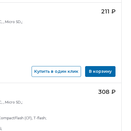
211
₽
, , Micro SD,;
Купить в один клик
В корзину
308
₽
, , Micro SD,;
ompactFlash (СF), T-flash;
S;