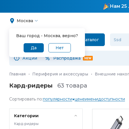
Нам 25 
Москва
Ваш город -
Москва
, верно?
Каталог
Да
Нет
Акции
Распродажа
Главная
·
Периферия и аксессуары
·
Внешние накоп
Кард-ридеры
63 товара
Сортировать по:
популярности
цене
имени
доступности
Категории
Кард-ридеры