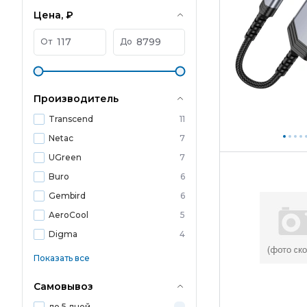
Цена, ₽
От
До
Производитель
Transcend
11
Netac
7
UGreen
7
Buro
6
Gembird
6
AeroCool
5
Digma
4
Показать все
Самовывоз
до 5 дней