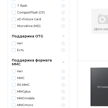
T-flash
CompactFlash (СF)
xD-Picture Card
Microdrive (MD)
Поддержка OTG
Нет
Есть
Поддержка формата
MMC
Нет
MMC
RS-MMC
MMCplus
MMCmobile
MMCmicro