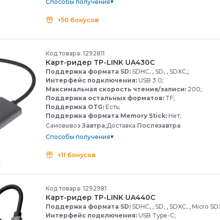
Способы получения
+50 бонусов
Код товара: 1292811
Карт-
ридер TP-
LINK UA430C
Поддержка формата SD:
SDHC, , SD, , SDXC,;
Интерфейс подключения:
USB 3.0;
Максимальная скорость чтения/записи:
200;
Поддержка остальных форматов:
TF;
Поддержка OTG:
Есть;
Поддержка формата Memory Stick:
Нет;
Самовывоз
Завтра;
Доставка
Послезавтра
Способы получения
+11 бонусов
Код товара: 1292981
Карт-
ридер TP-
LINK UA440C
Поддержка формата SD:
SDHC, , SD, , SDXC, , Micro SDXC
Интерфейс подключения:
USB Type-C;