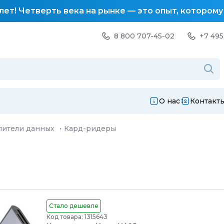
лет! Четверть века на рынке — это опыт, котором
8 800 707-45-02
+7 495
О нас
Контакт
ители данных
·
Кард-ридеры
Стало дешевле
Код товара: 1315643