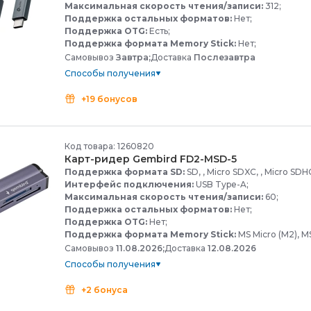
Максимальная скорость чтения/записи:
312;
Поддержка остальных форматов:
Нет;
Поддержка OTG:
Есть;
Поддержка формата Memory Stick:
Нет;
Самовывоз
Завтра;
Доставка
Послезавтра
Способы получения
+19 бонусов
Код товара: 1260820
Карт-
ридер Gembird FD2-
MSD-
5
Поддержка формата SD:
SD, , Micro SDXC, , Micro SDHC
Интерфейс подключения:
USB Type-A;
Максимальная скорость чтения/записи:
60;
Поддержка остальных форматов:
Нет;
Поддержка OTG:
Нет;
Поддержка формата Memory Stick:
MS Micro (M2), M
Самовывоз
11.08.2026;
Доставка
12.08.2026
Способы получения
+2 бонуса