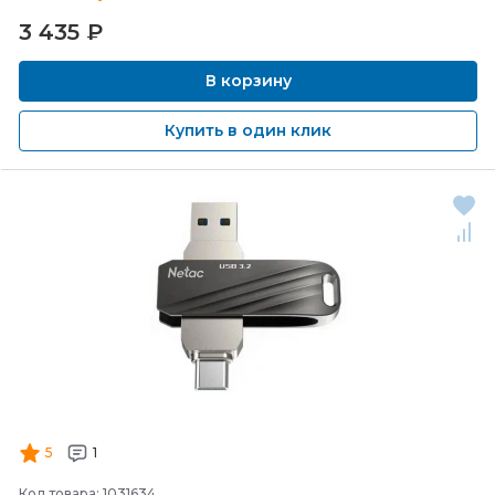
3 435
₽
В корзину
Купить в один клик
5
1
Код товара: 1031634