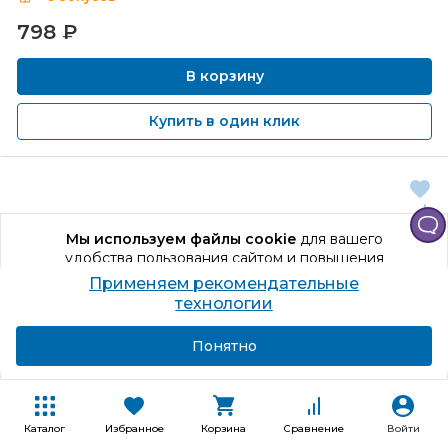
798
₽
В корзину
Купить в один клик
Мы используем файлы cookie
для вашего
удобства пользования сайтом и повышения
качества рекомендаций.
Применяем рекомендательные
Продолжая использование сайта, вы даете
технологии
согласие на обработку персональных данных
Подробнее
Я согласен
Понятно
Каталог
Избранное
Корзина
Сравнение
Войти