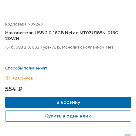
Код товара: 797249
Накопитель USB 2.0 16GB Netac NT03U185N-
016G-
20WH
16 Гб, USB 2.0, USB Type- A, 15, Монолит с колпачком, Нет
Способы получения
+2 бонуса
554
₽
В корзину
Купить в один клик