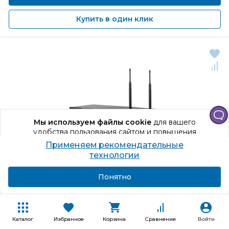
Купить в один клик
Мы используем файлы cookie
для вашего
удобства пользования сайтом и повышения
качества рекомендаций.
Применяем рекомендательные
Продолжая использование сайта, вы даете
технологии
согласие на обработку персональных данных
Подробнее
Я согласен
Понятно
Код товара: 927540
Микрофон ITC T-
521UH
Динамический, Микрофонная радиосистема, 470 - 510
Каталог
Избранное
Корзина
Сравнение
Войти