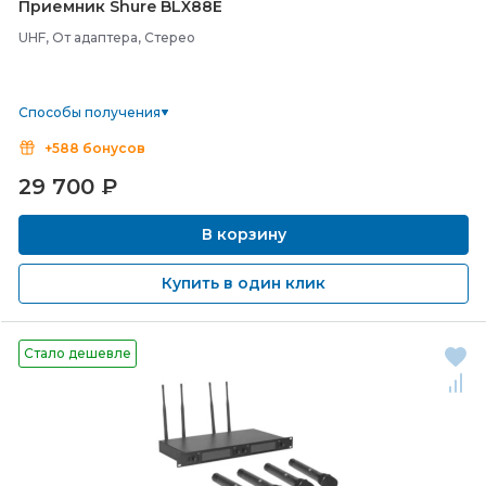
Приемник Shure BLX88E
UHF, От адаптера, Стерео
Способы получения
+588 бонусов
29 700
₽
В корзину
Купить в один клик
Стало дешевле