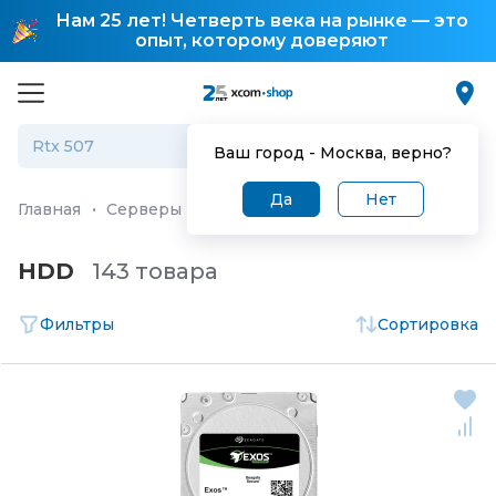
Нам 25 лет! Четверть века на рынке — это
опыт, которому доверяют
Ваш город -
Москва
, верно?
Да
Нет
Главная
·
Серверы и СХД
·
Комплектующие для серве
HDD
143 товара
Фильтры
Сортировка