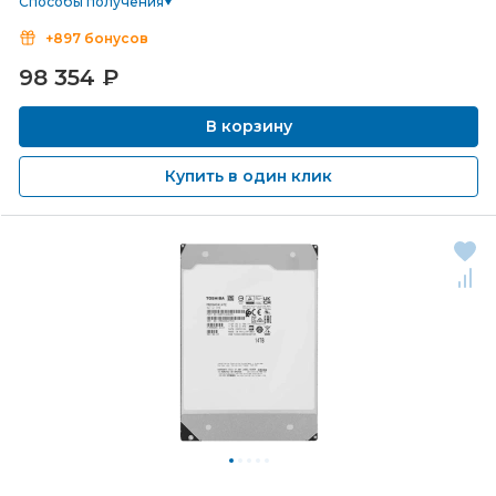
Способы получения
+897 бонусов
98 354
₽
В корзину
Купить в один клик