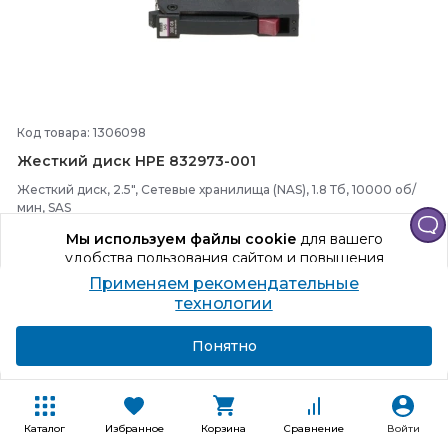
Код товара: 1306098
Жесткий диск HPE 832973-
001
Жесткий диск, 2.5", Сетевые хранилища (NAS), 1.8 Тб, 10000 об/
мин, SAS
Мы используем файлы cookie
для вашего
удобства пользования сайтом и повышения
качества рекомендаций.
Способы получения
Применяем рекомендательные
Продолжая использование сайта, вы даете
технологии
+627 бонусов
согласие на обработку персональных данных
63 888
₽
Подробнее
Я согласен
Понятно
В корзину
Каталог
Избранное
Корзина
Сравнение
Войти
Купить в один клик