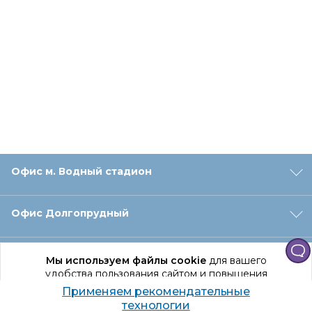
Офис м. Водный стадион
Офис Долгопрудный
Офис Санкт‑Петербург
Мы используем файлы cookie
для вашего
удобства пользования сайтом и повышения
качества рекомендаций.
Применяем рекомендательные
Оформление заказа
Продолжая использование сайта, вы даете
технологии