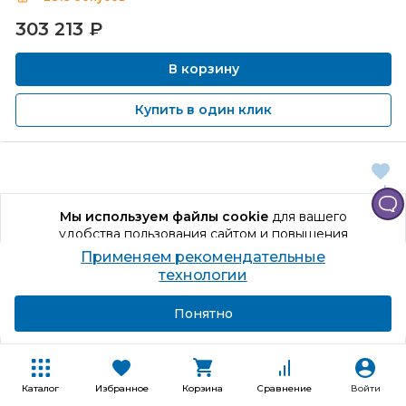
303 213
₽
В корзину
Купить в один клик
Мы используем файлы cookie
для вашего
удобства пользования сайтом и повышения
качества рекомендаций.
Применяем рекомендательные
Продолжая использование сайта, вы даете
технологии
согласие на обработку персональных данных
Подробнее
Я согласен
Понятно
Каталог
Избранное
Корзина
Сравнение
Войти