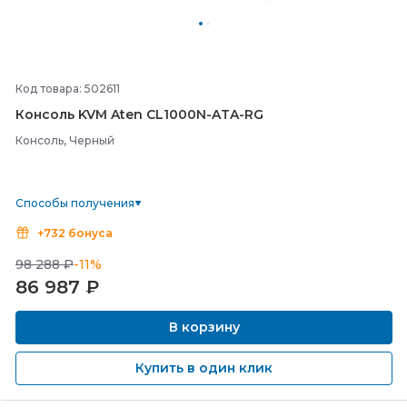
Код товара: 502611
Консоль KVM Aten CL1000N-
ATA-
RG
Консоль, Черный
Способы получения
+732 бонуса
98 288 ₽
-11%
86 987
₽
В корзину
Купить в один клик