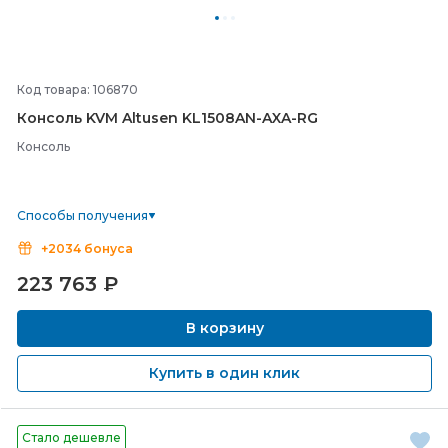
Код товара: 106870
Консоль KVM Altusen KL1508AN-
AXA-
RG
Консоль
Способы получения
+2034 бонуса
223 763
₽
В корзину
Купить в один клик
Стало дешевле