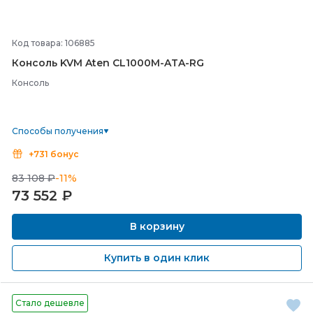
Код товара: 106885
Консоль KVM Aten CL1000M-
ATA-
RG
Консоль
Способы получения
+731 бонус
83 108 ₽
-11%
73 552
₽
В корзину
Купить в один клик
Стало дешевле