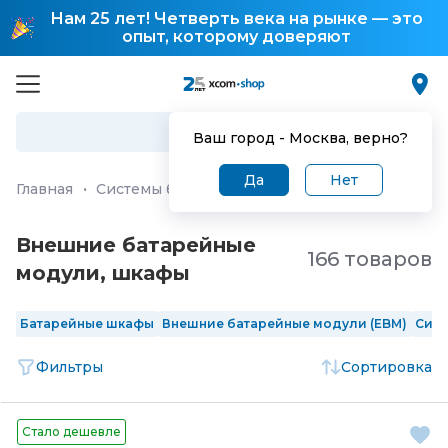
Нам 25 лет! Четверть века на рынке — это
опыт, которому доверяют
Ваш город -
Москва
, верно?
Да
Нет
Главная
·
Системы бесперебойного питания
·
Внешние
Внешние батарейные
166 товаров
модули, шкафы
Батарейные шкафы
Внешние батарейные модули (EBM)
Сил
Фильтры
Сортировка
Стало дешевле