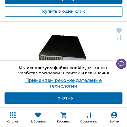
Купить в один клик
Мы используем файлы cookie
для вашего
удобства пользования сайтом и повышения
качества рекомендаций.
Применяем рекомендательные
Продолжая использование сайта, вы даете
технологии
согласие на обработку персональных данных
Подробнее
Я согласен
Понятно
Код товара: 1288895
Батарейный кабинет Delta GES011B704035
Amplon RT
Каталог
Избранное
Корзина
Сравнение
Войти