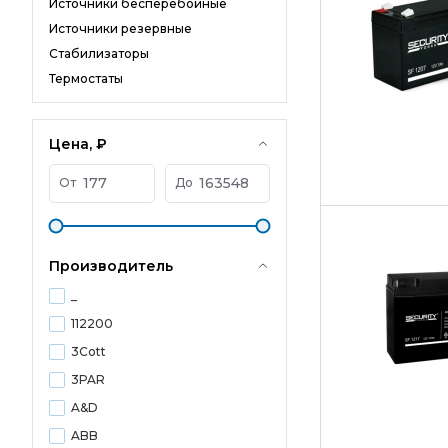
Источники бесперебойные
Источники резервные
Стабилизаторы
Термостаты
Цена, ₽
От
До
Производитель
_
112200
3Cott
3PAR
A&D
ABB