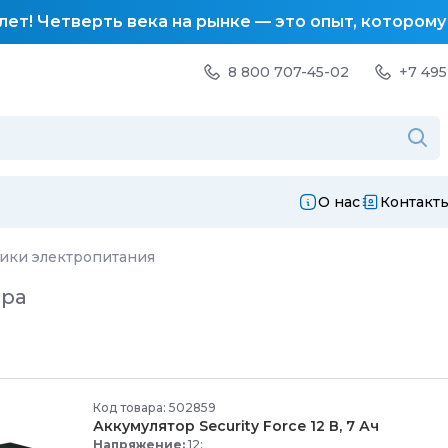
лет! Четверть века на рынке — это опыт, котором
8 800 707-45-02
+7 495
О нас
Контакт
ики электропитания
ара
Код товара: 502859
Аккумулятор Security Force 12 В, 7 Ач
Напряжение:
12;