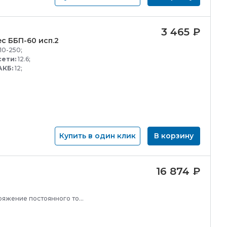
3 465
₽
c ББП-
60 исп.2
10-250;
сети:
12.6;
АКБ:
12;
Купить в один клик
В корзину
16 874
₽
яжение постоянного тока;