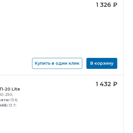
1 326
₽
Купить в один клик
В корзину
1 432
₽
П-
20 Lite
10-250;
сети:
13.6;
АКБ:
13.7;