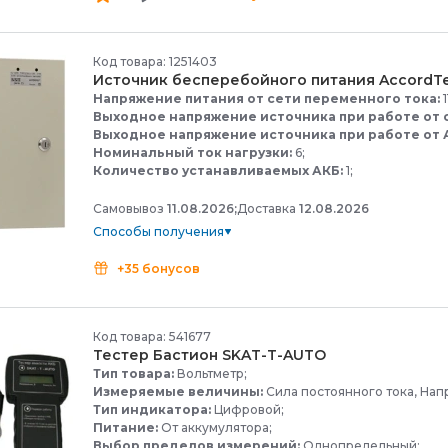
Код товара: 1251403
Источник бесперебойного питания AccordTe
Напряжение питания от сети переменного тока:
1
Выходное напряжение источника при работе от 
Выходное напряжение источника при работе от 
Номинальный ток нагрузки:
6;
Количество устанавливаемых АКБ:
1;
Самовывоз
11.08.2026;
Доставка
12.08.2026
Способы получения
+35 бонусов
Код товара: 541677
Тестер Бастион SKAT-
T-
AUTO
Тип товара:
Вольтметр;
Измеряемые величины:
Сила постоянного тока, Напр
Тип индикатора:
Цифровой;
Питание:
От аккумулятора;
Выбор пределов измерений:
Однопредельный;