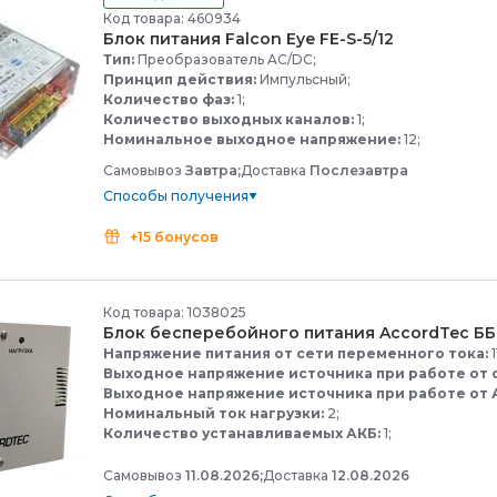
Код товара: 460934
Блок питания Falcon Eye FE-
S-
5/
12
Тип:
Преобразователь AC/DC;
Принцип действия:
Импульсный;
Количество фаз:
1;
Количество выходных каналов:
1;
Номинальное выходное напряжение:
12;
Самовывоз
Завтра;
Доставка
Послезавтра
Способы получения
+15 бонусов
Код товара: 1038025
Блок бесперебойного питания AccordTec ББ
Напряжение питания от сети переменного тока:
1
Выходное напряжение источника при работе от 
Выходное напряжение источника при работе от 
Номинальный ток нагрузки:
2;
Количество устанавливаемых АКБ:
1;
Самовывоз
11.08.2026;
Доставка
12.08.2026