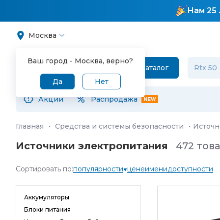
Нам 25 
Москва
Ваш город -
Москва
, верно?
Каталог
Да
Нет
Акции
Распродажа
Главная
·
Средства и системы безопасности
·
Источн
Источники электропитания
472 тов
Сортировать по:
популярности
цене
имени
доступности
Аккумуляторы
Блоки питания