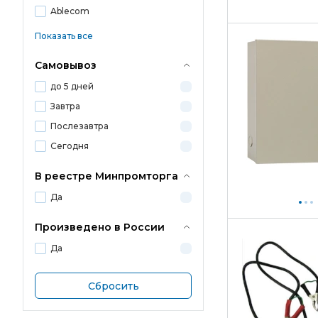
Ablecom
Показать все
Самовывоз
до 5 дней
Завтра
Послезавтра
Сегодня
В реестре Минпромторга
Да
Произведено в России
Да
Сбросить