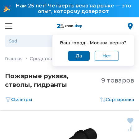
Нам 25 лет! Четверть века на рынке — это
опыт, которому доверяют
Ваш город -
Москва
, верно?
Да
Нет
Главная
·
Средства и системы безопасности
·
Средств
Пожарные рукава,
9 товаров
стволы, гидранты
Фильтры
Сортировка