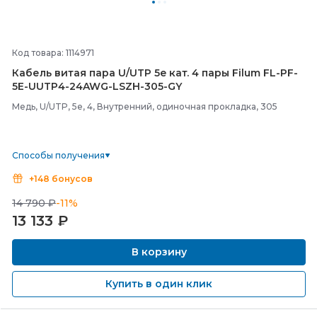
Код товара: 1114971
Кабель витая пара U/
UTP 5e кат. 4 пары Filum FL-
PF-
5E-
UUTP4-
24AWG-
LSZH-
305-
GY
Медь, U/UTP, 5e, 4, Внутренний, одиночная прокладка, 305
Способы получения
+148 бонусов
14 790 ₽
-11%
13 133
₽
В корзину
Купить в один клик