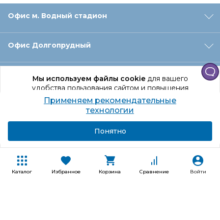
Офис м. Водный стадион
Офис Долгопрудный
Офис Санкт‑Петербург
Мы используем файлы cookie
для вашего
удобства пользования сайтом и повышения
качества рекомендаций.
Применяем рекомендательные
Оформление заказа
Продолжая использование сайта, вы даете
технологии
согласие на обработку персональных данных
Подробнее
Я согласен
Понятно
Отдел доставки
Покупателям
Каталог
Избранное
Корзина
Сравнение
Войти