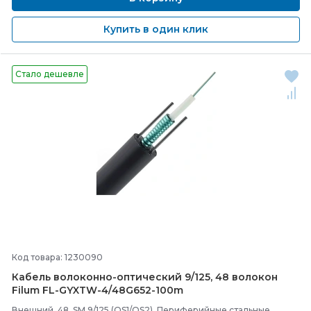
Купить в один клик
Стало дешевле
Код товара: 1230090
Кабель волоконно-
оптический 9/
125, 48 волокон
Filum FL-
GYXTW-
4/
48G652-
100m
Внешний, 48, SM 9/125 (OS1/OS2), Периферийные стальные