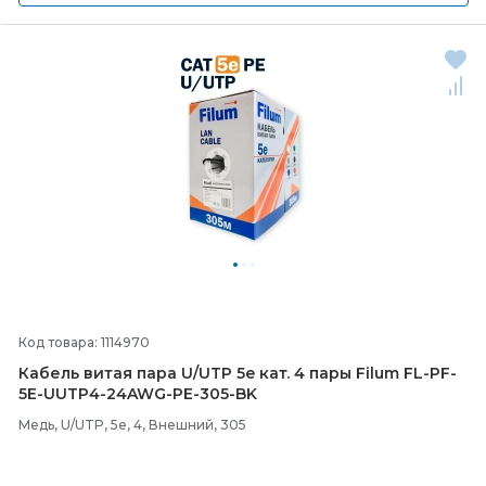
Код товара: 1114970
Кабель витая пара U/
UTP 5e кат. 4 пары Filum FL-
PF-
5E-
UUTP4-
24AWG-
PE-
305-
BK
Медь, U/UTP, 5e, 4, Внешний, 305