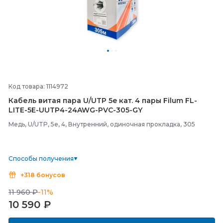
Код товара: 1114972
Кабель витая пара U/
UTP 5e кат. 4 пары Filum FL-
LITE-
5E-
UUTP4-
24AWG-
PVC-
305-
GY
Медь, U/UTP, 5e, 4, Внутренний, одиночная прокладка, 305
Способы получения
+318 бонусов
11 960 ₽
-11%
10 590
₽