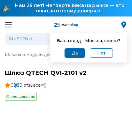
Нам 25 лет! Четверть века на рынке — это
опыт, которому доверяют
Ваш город -
Москва
, верно?
Да
Нет
Шлюзы и модули для IP-телефонии
·
Шлюз QTECH QVI-2
Шлюз QTECH QVI-2101 v2
0
0 отзывов
Стало дешевле