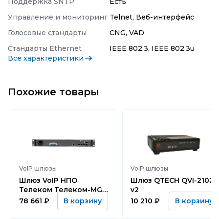
Поддержка SNTP
Есть
Управление и мониторинг
Telnet, Веб-интерфейс
Голосовые стандарты
CNG, VAD
Стандарты Ethernet
IEEE 802.3, IEEE 802.3u
Все характеристики
Похожие товары
VoIP шлюзы
VoIP шлюзы
Шлюз VoIP НПО
Шлюз QTECH QVI-2102
Телеком Телеком-MG-
v2
16FXS-DC
78 661
₽
10 210
₽
В корзину
В корзину