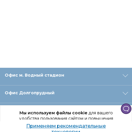
Офис м. Водный стадион
Офис Долгопрудный
Офис Санкт‑Петербург
Мы используем файлы cookie
для вашего
удобства пользования сайтом и повышения
качества рекомендаций.
Применяем рекомендательные
Оформление заказа
Продолжая использование сайта, вы даете
технологии