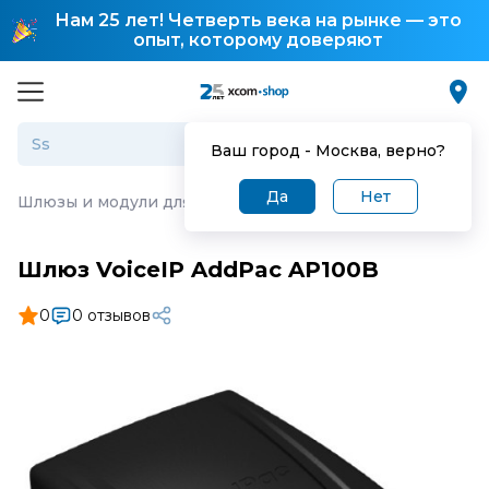
Нам 25 лет! Четверть века на рынке — это
опыт, которому доверяют
Ваш город -
Москва
, верно?
Да
Нет
Шлюзы и модули для IP-телефонии
·
Шлюз VoiceIP Add
Шлюз VoiceIP AddPac AP100B
0
0 отзывов