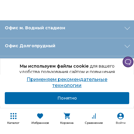
Офис м. Водный стадион
Офис Долгопрудный
Офис Санкт‑Петербург
Мы используем файлы cookie
для вашего
удобства пользования сайтом и повышения
качества рекомендаций.
Применяем рекомендательные
Оформление заказа
Продолжая использование сайта, вы даете
технологии
согласие на обработку персональных данных
Подробнее
Я согласен
Понятно
Отдел доставки
Покупателям
Каталог
Избранное
Корзина
Сравнение
Войти