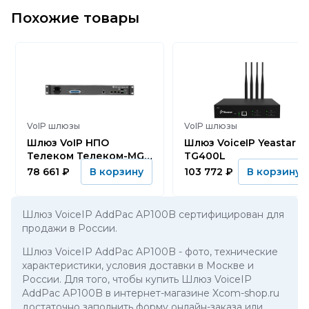
Похожие товары
VoIP шлюзы
VoIP шлюзы
Шлюз VoIP НПО
Шлюз VoiceIP Yeastar
Телеком Телеком-MG-
TG400L
16FXS-DC
78 661
₽
103 772
₽
В корзину
В корзину
Шлюз VoiceIP AddPac AP100B сертифицирован для
продажи в России.
Шлюз VoiceIP AddPac AP100B
- фото, технические
характеристики, условия доставки в Москве и
России. Для того, чтобы купить Шлюз VoiceIP
AddPac AP100B в интернет-магазине Xcom-shop.ru
достаточно заполнить форму онлайн-заказа или