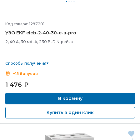
Код товара: 1297201
УЗО EKF elcb-
2-
40-
30-
e-
a-
pro
2, 40 A, 30 мА, А, 230 В, DIN-рейка
Способы получения
+15 бонусов
1 476
₽
В корзину
Купить в один клик