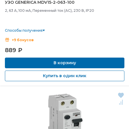
УЗО GENERICA MDV15-
2-
063-
100
2, 63 A, 100 мА, Переменный ток (AC), 230 В, IP20
Способы получения
+9 бонусов
889
₽
В корзину
Купить в один клик