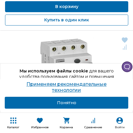
В корзину
Купить в один клик
Мы используем файлы cookie
для вашего
удобства пользования сайтом и повышения
качества рекомендаций.
Применяем рекомендательные
Продолжая использование сайта, вы даете
технологии
согласие на обработку персональных данных
Подробнее
Я согласен
Понятно
Код товара: 1289258
УЗО GENERICA MDV15-
4-
063-
100
Каталог
Избранное
Корзина
Сравнение
Войти