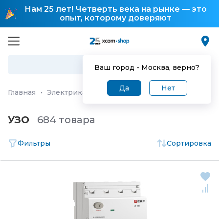
Нам 25 лет! Четверть века на рынке — это
опыт, которому доверяют
Ваш город -
Москва
, верно?
Да
Нет
Главная
·
Электрика и системы электропитания
·
Низк
УЗО
684 товара
Фильтры
Сортировка