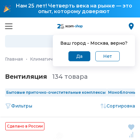
Нам 25 лет! Четверть века на рынке — это
опыт, которому доверяют
Ваш город -
Москва
, верно?
Да
Нет
Главная
·
Климатические и инженерные системы
·
Вен
Вентиляция
134 товара
Бытовые приточно-очистительные комплексы
Моноблочные 
Фильтры
Сортировка
Сделано в России