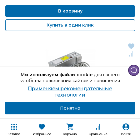
В корзину
Купить в один клик
Мы используем файлы cookie
для вашего
удобства пользования сайтом и повышения
качества рекомендаций.
Применяем рекомендательные
Продолжая использование сайта, вы даете
технологии
согласие на обработку персональных данных
Подробнее
Я согласен
Понятно
Код товара: 696463
Каталог
Избранное
Корзина
Сравнение
Войти
Нагреватель Zilon ZEA 800-
9,0-
3f