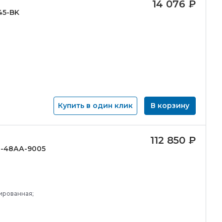
14 076
₽
45-
BK
Купить в один клик
В корзину
112 850
₽
2-
48АА-
9005
ированная;