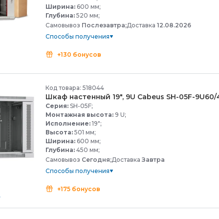
Ширина:
600 мм;
Глубина:
520 мм;
Самовывоз
Послезавтра;
Доставка
12.08.2026
Способы получения
+130 бонусов
Код товара: 518044
Шкаф настенный 19", 9U Cabeus SH-
05F-
9U60/
Серия:
SH-05F;
Монтажная высота:
9 U;
Исполнение:
19";
Высота:
501 мм;
Ширина:
600 мм;
Глубина:
450 мм;
Самовывоз
Сегодня;
Доставка
Завтра
Способы получения
+175 бонусов