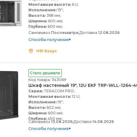
Монтажная высота:
6 U;
Исполнение:
19";
Высота:
368 мм;
Ширина:
600 мм;
Глубина:
600 мм;
Самовывоз
Послезавтра;
Доставка
12.08.2026
Способы получения
+161 бонус
Стало дешевле
Код товара: 1143069
Шкаф настенный 19", 12U EKF TRP-
WLL-
1264-
4
Серия:
TERACOM PRO;
Монтажная высота:
12 U;
Исполнение:
19";
Высота:
602 мм;
Ширина:
600 мм;
Глубина:
450 мм;
Самовывоз
13.08.2026;
Доставка
14.08.2026
Способы получения