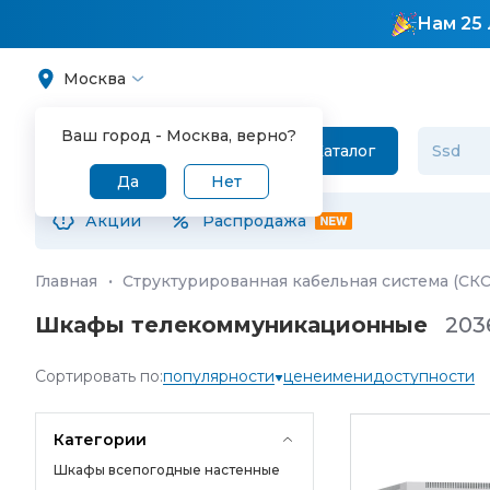
Нам 25 
Москва
Ваш город -
Москва
, верно?
Каталог
Да
Нет
Акции
Распродажа
Главная
·
Структурированная кабельная система (СКС
Шкафы телекоммуникационные
203
Сортировать по:
популярности
цене
имени
доступности
Категории
Шкафы всепогодные настенные