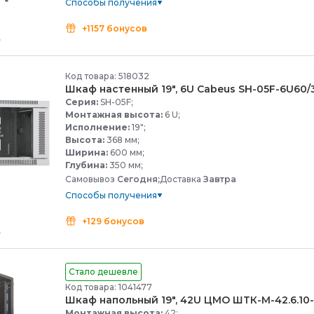
Способы получения
+1157 бонусов
Код товара: 518032
Шкаф настенный 19", 6U Cabeus SH-
05F-
6U60/
Серия:
SH-05F;
Монтажная высота:
6 U;
Исполнение:
19";
Высота:
368 мм;
Ширина:
600 мм;
Глубина:
350 мм;
Самовывоз
Сегодня;
Доставка
Завтра
Способы получения
+129 бонусов
Стало дешевле
Код товара: 1041477
Шкаф напольный 19", 42U ЦМО ШТК-
М-
42.6.10-
Монтажная высота:
42;