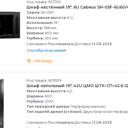
Код товара: 557745
Шкаф настенный 19", 6U Cabeus SH-
05F-
6U60/
Серия:
SH-05F;
Монтажная высота:
6 U;
Исполнение:
19";
Высота:
368 мм;
Ширина:
600 мм;
Глубина:
450 мм;
Самовывоз
Послезавтра;
Доставка
12.08.2026
Способы получения
+151 бонус
Код товара: 609559
Шкаф напольный 19", 42U ЦМО ШТК-
СП-
42.6.1
Монтажная высота:
42;
Ширина:
600;
Глубина:
1200;
Тип передней двери:
Перфорированная;
Тип задней двери (стенки):
Двухстворчатая перфор
Самовывоз
Послезавтра;
Доставка
12.08.2026