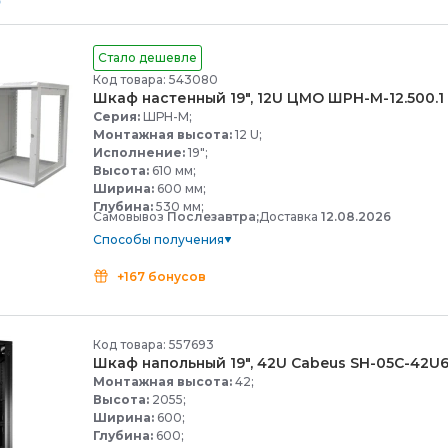
Стало дешевле
Код товара: 543080
Шкаф настенный 19", 12U ЦМО ШРН-
М-
12.500.1
Серия:
ШРН-М;
Монтажная высота:
12 U;
Исполнение:
19";
Высота:
610 мм;
Ширина:
600 мм;
Глубина:
530 мм;
Самовывоз
Послезавтра;
Доставка
12.08.2026
Способы получения
+167 бонусов
Код товара: 557693
Шкаф напольный 19", 42U Cabeus SH-
05C-
42U6
Монтажная высота:
42;
Высота:
2055;
Ширина:
600;
Глубина:
600;