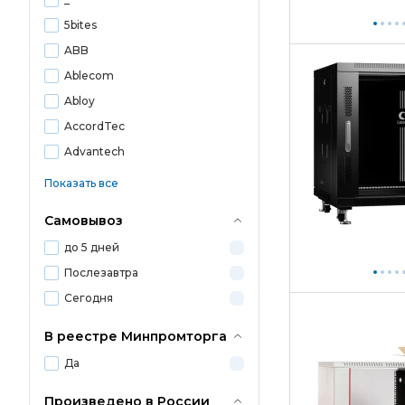
5bites
ABB
Ablecom
Abloy
AccordTec
Advantech
Показать все
Самовывоз
до 5 дней
Послезавтра
Сегодня
В реестре Минпромторга
Да
Произведено в России