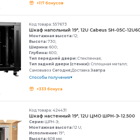
+117 бонусов
Код товара: 557673
Шкаф напольный 19", 12U Cabeus SH-
05C-
12U60
Монтажная высота:
12;
Высота:
730;
Ширина:
600;
Глубина:
600;
Тип передней двери:
Стеклянная;
Тип задней двери (стенки):
Сплошная металл;
Самовывоз
Сегодня;
Доставка
Завтра
Способы получения
+333 бонуса
Код товара: 424431
Шкаф настенный 19", 12U ЦМО ШРН-
Э-
12.500
Серия:
ШРН-Э;
Монтажная высота:
12 U;
Исполнение:
19";
Высота:
608 мм;