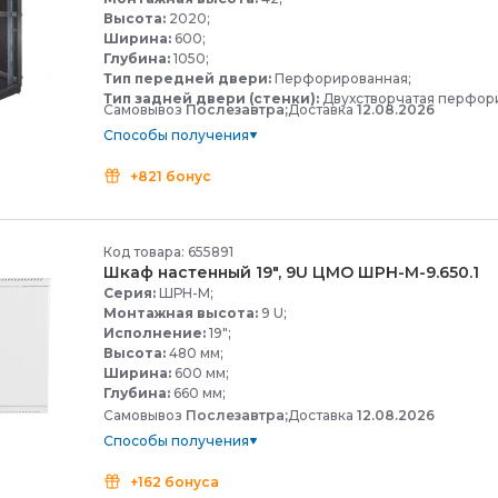
Высота:
2020;
Ширина:
600;
Глубина:
1050;
Тип передней двери:
Перфорированная;
Тип задней двери (стенки):
Двухстворчатая перфор
Самовывоз
Послезавтра;
Доставка
12.08.2026
Способы получения
+821 бонус
Код товара: 655891
Шкаф настенный 19", 9U ЦМО ШРН-
М-
9.650.1
Серия:
ШРН-М;
Монтажная высота:
9 U;
Исполнение:
19";
Высота:
480 мм;
Ширина:
600 мм;
Глубина:
660 мм;
Самовывоз
Послезавтра;
Доставка
12.08.2026
Способы получения
+162 бонуса