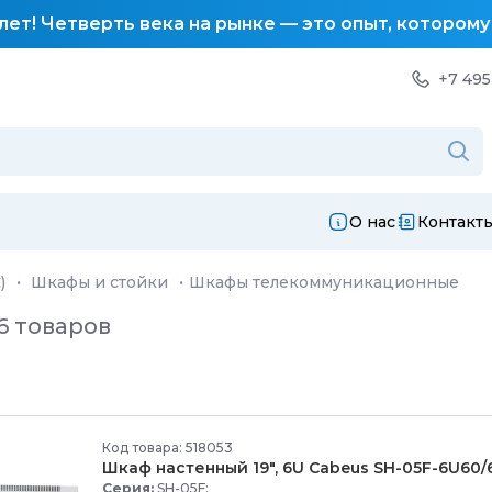
лет! Четверть века на рынке — это опыт, котором
+7 495
О нас
Контакт
)
·
Шкафы и стойки
·
Шкафы телекоммуникационные
6 товаров
Код товара: 518053
Шкаф настенный 19", 6U Cabeus SH-
05F-
6U60/
Серия:
SH-05F;