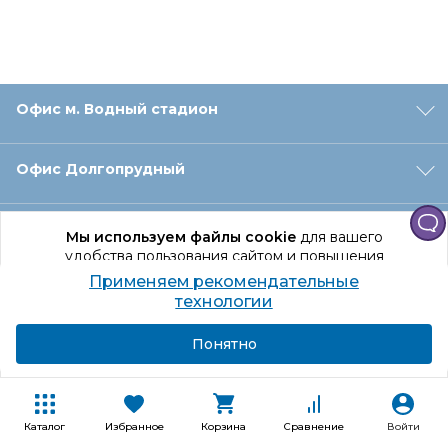
Офис м. Водный стадион
Офис Долгопрудный
Офис Санкт‑Петербург
Мы используем файлы cookie
для вашего
удобства пользования сайтом и повышения
качества рекомендаций.
Применяем рекомендательные
Оформление заказа
Продолжая использование сайта, вы даете
технологии
согласие на обработку персональных данных
Подробнее
Я согласен
Понятно
Отдел доставки
Покупателям
Каталог
Избранное
Корзина
Сравнение
Войти