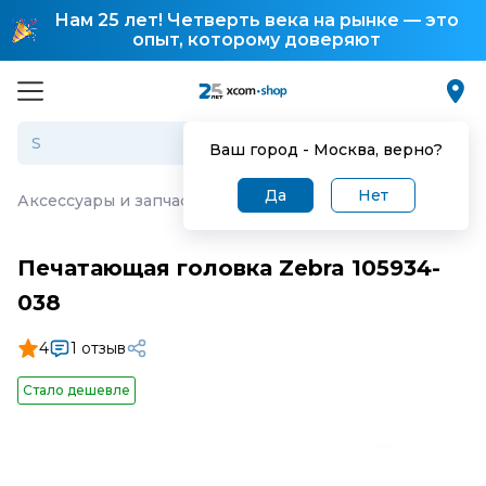
Нам 25 лет! Четверть века на рынке — это
опыт, которому доверяют
Ваш город -
Москва
, верно?
Да
Нет
Аксессуары и запчасти для торгового оборудования
·
П
Печатающая головка Zebra 105934-
038
4
1 отзыв
Стало дешевле